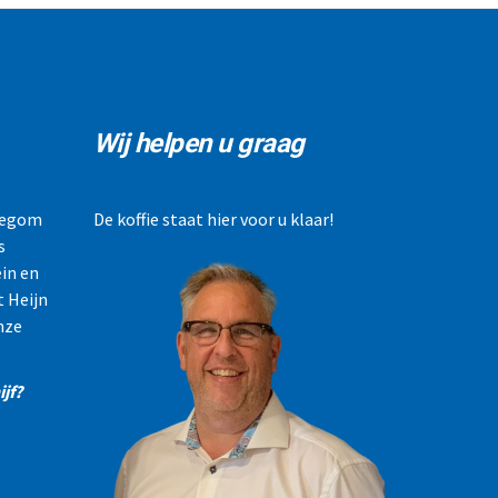
Wij helpen u graag
llegom
De koffie staat hier voor u klaar!
s
in en
t Heijn
nze
jf?