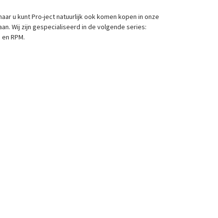
aar u kunt Pro-ject natuurlijk ook komen kopen in onze
an. Wij zijn gespecialiseerd in de volgende series:
e en RPM.