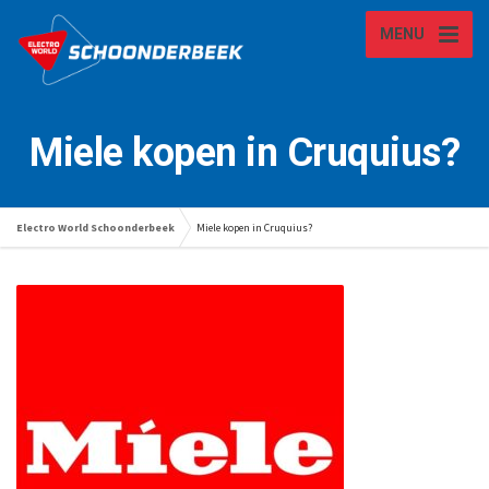
MENU
Miele kopen in Cruquius?
Electro World Schoonderbeek
Miele kopen in Cruquius?