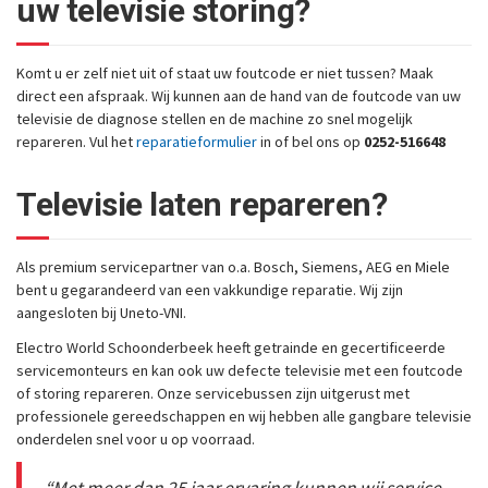
uw televisie storing?
Komt u er zelf niet uit of staat uw foutcode er niet tussen? Maak
direct een afspraak. Wij kunnen aan de hand van de foutcode van uw
televisie de diagnose stellen en de machine zo snel mogelijk
repareren. Vul het
reparatieformulier
in of bel ons op
0252-516648
Televisie laten repareren?
Als premium servicepartner van o.a. Bosch, Siemens, AEG en Miele
bent u gegarandeerd van een vakkundige reparatie. Wij zijn
aangesloten bij Uneto-VNI.
Electro World Schoonderbeek heeft getrainde en gecertificeerde
servicemonteurs en kan ook uw defecte televisie met een foutcode
of storing repareren. Onze servicebussen zijn uitgerust met
professionele gereedschappen en wij hebben alle gangbare televisie
onderdelen snel voor u op voorraad.
“Met meer dan 25 jaar ervaring kunnen wij service