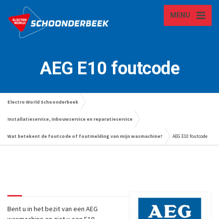
MENU
AEG E10 foutcode
Electro World Schoonderbeek
Installatieservice, inbouwservice en reparatieservice
Wat betekent de foutcode of foutmelding van mijn wasmachine?
AEG E10 foutcode
AEG E10 foutcode
AEG E10 foutcode
Bent u in het bezit van een AEG