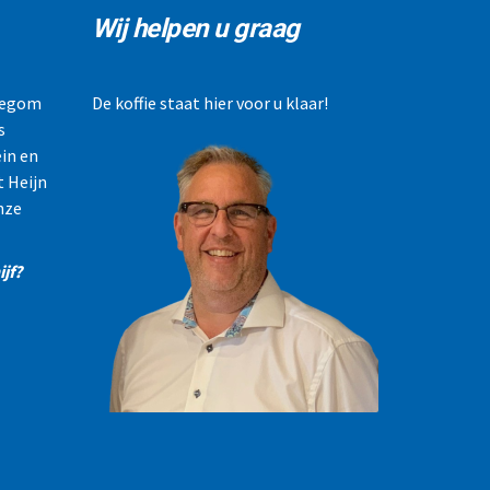
Wij helpen u graag
llegom
De koffie staat hier voor u klaar!
s
in en
t Heijn
nze
jf?