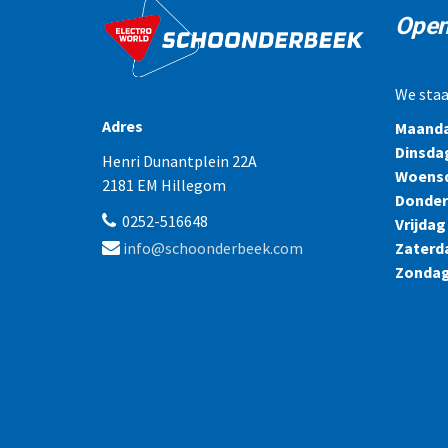
Open
We staa
Adres
Maand
Dinsda
Henri Dunantplein 22A
Woens
2181 EM Hillegom
Donde
0252-516648
Vrijdag
Zaterd
info@schoonderbeek.com
Zonda