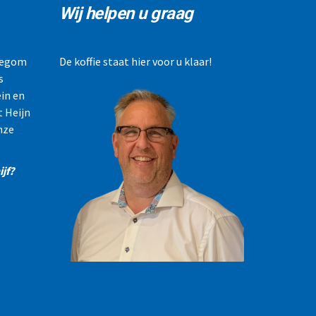
Wij helpen u graag
llegom
De koffie staat hier voor u klaar!
s
in en
t Heijn
nze
jf?