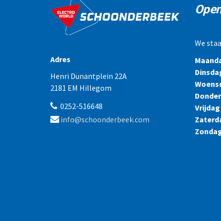
Open
We staa
Adres
Maand
Dinsda
Henri Dunantplein 22A
Woens
2181 EM Hillegom
Donde
0252-516648
Vrijdag
Zaterd
info@schoonderbeek.com
Zonda