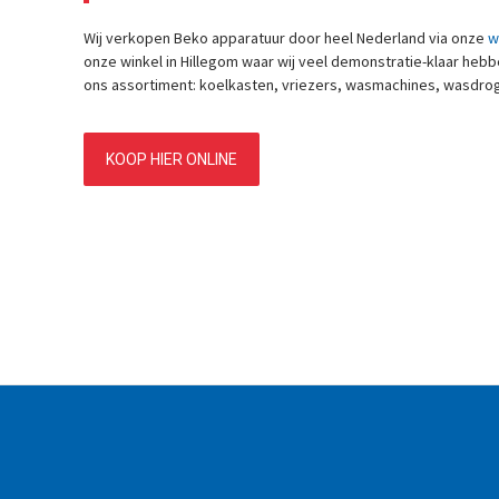
Wij verkopen Beko apparatuur door heel Nederland via onze
w
onze winkel in Hillegom waar wij veel demonstratie-klaar heb
ons assortiment: koelkasten, vriezers, wasmachines, wasdro
KOOP HIER ONLINE