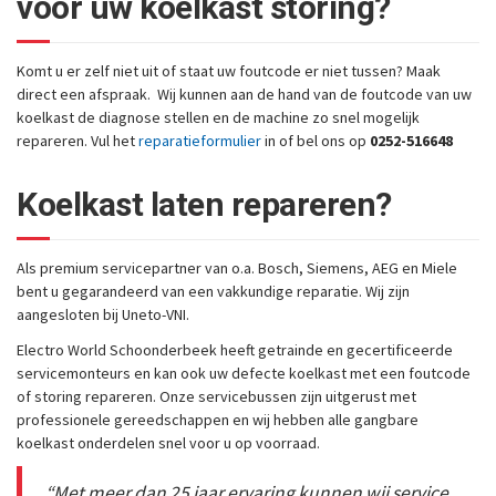
voor uw koelkast storing?
Komt u er zelf niet uit of staat uw foutcode er niet tussen? Maak
direct een afspraak. Wij kunnen aan de hand van de foutcode van uw
koelkast de diagnose stellen en de machine zo snel mogelijk
repareren. Vul het
reparatieformulier
in of bel ons op
0252-516648
Koelkast
laten repareren?
Als premium servicepartner van o.a. Bosch, Siemens, AEG en Miele
bent u gegarandeerd van een vakkundige reparatie. Wij zijn
aangesloten bij Uneto-VNI.
Electro World Schoonderbeek heeft getrainde en gecertificeerde
servicemonteurs en kan ook uw defecte koelkast met een foutcode
of storing repareren. Onze servicebussen zijn uitgerust met
professionele gereedschappen en wij hebben alle gangbare
koelkast onderdelen snel voor u op voorraad.
“Met meer dan 25 jaar ervaring kunnen wij service