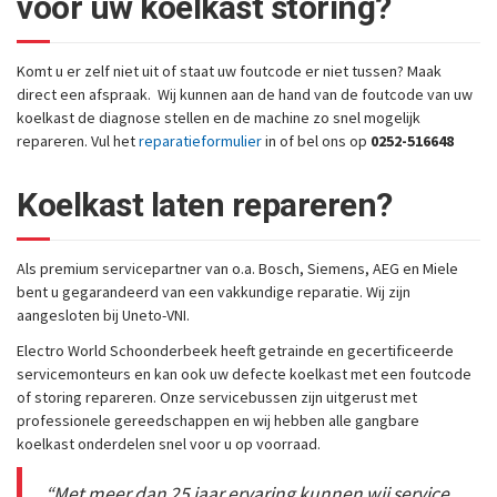
voor uw koelkast storing?
Komt u er zelf niet uit of staat uw foutcode er niet tussen? Maak
direct een afspraak. Wij kunnen aan de hand van de foutcode van uw
koelkast de diagnose stellen en de machine zo snel mogelijk
repareren. Vul het
reparatieformulier
in of bel ons op
0252-516648
Koelkast
laten repareren?
Als premium servicepartner van o.a. Bosch, Siemens, AEG en Miele
bent u gegarandeerd van een vakkundige reparatie. Wij zijn
aangesloten bij Uneto-VNI.
Electro World Schoonderbeek heeft getrainde en gecertificeerde
servicemonteurs en kan ook uw defecte koelkast met een foutcode
of storing repareren. Onze servicebussen zijn uitgerust met
professionele gereedschappen en wij hebben alle gangbare
koelkast onderdelen snel voor u op voorraad.
“Met meer dan 25 jaar ervaring kunnen wij service