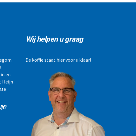
Wij helpen u graag
llegom
De koffie staat hier voor u klaar!
s
in en
t Heijn
nze
jf?