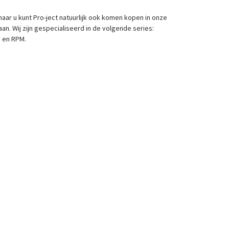
aar u kunt Pro-ject natuurlijk ook komen kopen in onze
an. Wij zijn gespecialiseerd in de volgende series:
e en RPM.