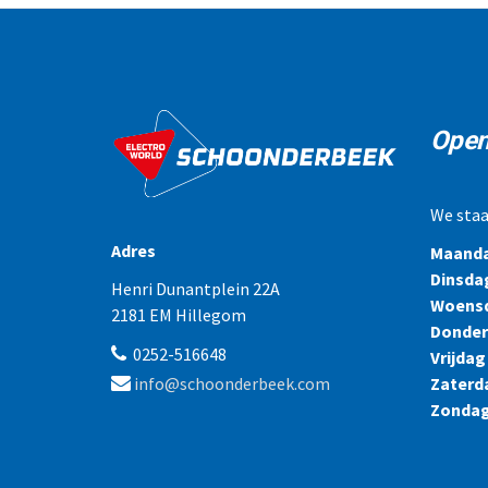
Open
We staa
Adres
Maand
Dinsda
Henri Dunantplein 22A
Woens
2181 EM Hillegom
Donde
0252-516648
Vrijdag
Zaterd
info@schoonderbeek.com
Zonda